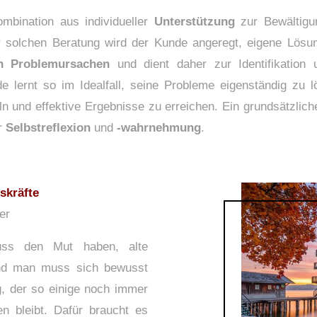
ombination aus individueller
Unterstützung
zur Bewältigu
er solchen Beratung wird der Kunde angeregt, eigene Lös
n Problemursachen
und dient daher zur Identifikatio
 lernt so im Idealfall, seine Probleme eigenständig zu l
ln und effektive Ergebnisse zu erreichen. Ein grundsätzlic
er
Selbstreflexion
und
-wahrnehmung
.
skräfte
er
ss den Mut haben, alte
Und man muss sich bewusst
, der so einige noch immer
en bleibt. Dafür braucht es