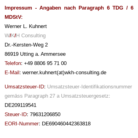
Impressum - Angaben nach Paragraph 6 TDG / 6
MDStV:
Werner L. Kuhnert
W
/
K
/
H Consulting
Dr.-Kersten-Weg 2
86919 Utting a. Ammersee
Telefon
: +49 8806 95 71 00
E-Mail
: werner.kuhnert(at)wkh-consulting.de
Umsatzsteuer-ID
:
Umsatzsteuer-Identifikationsnummer
gemäss Paragraph 27 a Umsatzsteuergesetz:
DE209119541
Steuer-ID
: 79631206850
EORI-Nummer
: DE690460442363818